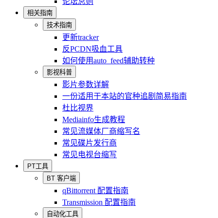
论坛总则
相关指南
技术指南
更新tracker
反PCDN吸血工具
如何使用auto_feed辅助转种
影视科普
影片参数详解
一份适用于本站的官种追剧简易指南
杜比视界
Mediainfo生成教程
常见流媒体厂商缩写名
常见碟片发行商
常见电视台缩写
PT工具
BT 客户端
qBittorrent 配置指南
Transmission 配置指南
自动化工具